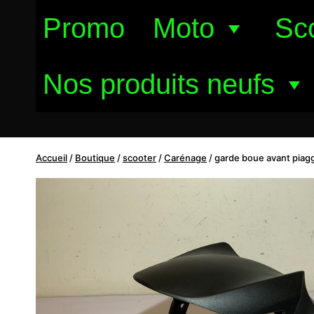
Aller
Promo
Moto
Sc
au
contenu
Nos produits neufs
Accueil
/
Boutique
/
scooter
/
Carénage
/
garde boue avant piagg