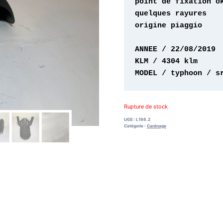
origine piaggio 

MODEL / typhoon / s
Rupture de stock
UGS :
L198.2
Catégorie :
Carénage