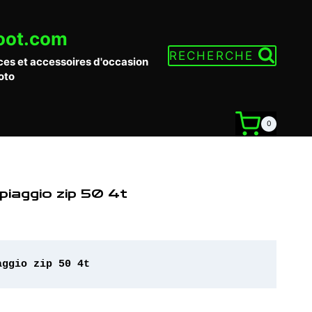
oot.com
RECHERCHE
ces et accessoires d'occasion
oto
0
piaggio zip 50 4t
aggio zip 50 4t