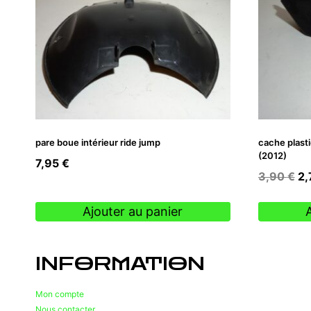
pare boue intérieur ride jump
cache plasti
(2012)
7,95
€
Le
3,90
€
2
pr
ini
Ajouter au panier
éta
3,
INFORMATION
Mon compte
Nous contacter