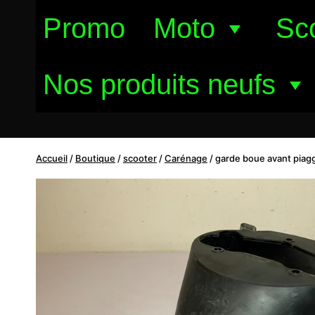
Aller
Promo
Moto
Sc
au
contenu
Nos produits neufs
Accueil
/
Boutique
/
scooter
/
Carénage
/
garde boue avant piagg