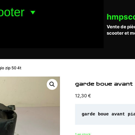
ooter
hmpsc
Vente de piè
scooter et m
io zip 50 4t
garde boue avant 
12,30
€
garde boue avant pi
1 en stock