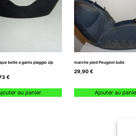
que boite a gants piaggio zip
marche pied Peugeot ludix
29,90
€
Le
,73
€
ix
prix
tial
actuel
Ajouter au panier
Ajouter au panie
it :
est :
90 €.
2,73 €.