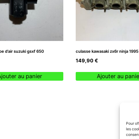
e d’air suzuki gsxf 650
culasse kawasaki zx6r ninja 1995
149,90
€
Ajouter au panier
Ajouter au panie
Pour of
les coo
consent