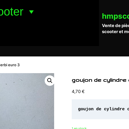
ooter
hmpsc
Vente de piè
scooter et m
derbi euro 3
goujon de cylindre 
4,70
€
goujon de cylindre 
1 en stock