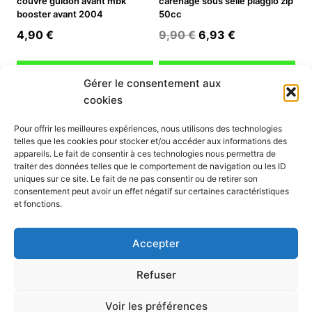
couvre guidon avant mbk
carénage sous selle piaggio zip
booster avant 2004
50cc
Le
Le
4,90
€
9,90
€
6,93
€
prix
prix
initial
actuel
Ajouter au panier
Ajouter au panier
Gérer le consentement aux
était :
est :
cookies
9,90 €.
6,93 €.
INFORMATION
Pour offrir les meilleures expériences, nous utilisons des technologies
telles que les cookies pour stocker et/ou accéder aux informations des
Mon compte
appareils. Le fait de consentir à ces technologies nous permettra de
traiter des données telles que le comportement de navigation ou les ID
Nous contacter
uniques sur ce site. Le fait de ne pas consentir ou de retirer son
Mode paiement
consentement peut avoir un effet négatif sur certaines caractéristiques
Nos services
et fonctions.
Conditions générales de vente
Politique de confidentialité
Accepter
Mentions légales
Politique de cookies (UE)
Refuser
Voir les préférences