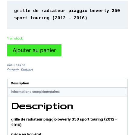
grille de radiateur piaggio beverly 350 
sport touring (2012 - 2016)
1 en stock
quantité
Ajouter au panier
de
grille
de
UGS :
L249.33
radiateur
Catégorie :
Carénage
piaggio
beverly
Description
350
Informations complémentaires
sport
touring
Description
(2012
-
2016)
grille de radiateur piaggio beverly 350 sport touring (2012 –
2016)
pièce en bon état