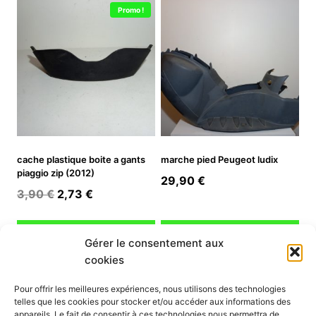
Promo !
cache plastique boite a gants
marche pied Peugeot ludix
piaggio zip (2012)
29,90
€
Le
Le
3,90
€
2,73
€
prix
prix
initial
actuel
Ajouter au panier
Ajouter au panier
Gérer le consentement aux
était :
est :
cookies
3,90 €.
2,73 €.
INFORMATION
Pour offrir les meilleures expériences, nous utilisons des technologies
telles que les cookies pour stocker et/ou accéder aux informations des
Mon compte
appareils. Le fait de consentir à ces technologies nous permettra de