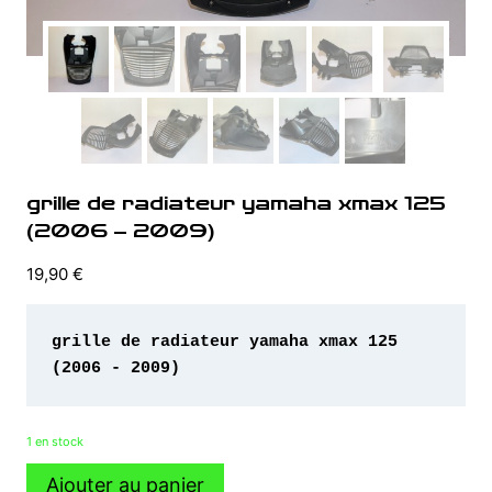
grille de radiateur yamaha xmax 125
(2006 – 2009)
19,90
€
grille de radiateur yamaha xmax 125 
1 en stock
quantité
Ajouter au panier