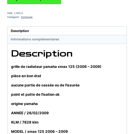
de
grille
de
UGS :
L195.5
radiateur
Catégorie :
Carénage
yamaha
xmax
Description
125
Informations complémentaires
(2006
-
Description
2009)
grille de radiateur yamaha xmax 125 (2006 – 2009)
pièce en bon état
aucune partie de cassée ou de fissurée
point et patte de fixation ok
origine yamaha
ANNEE / 26/02/2009
KLM / 7828 klm
MODEL / xmax 125 2006 – 2009