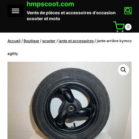
hmpscoot.com
Aller
au
Vente de pièces et accessoires d'occasion
contenu
scooter et moto
0
Accueil
/
Boutique
/
scooter
/
jante et accessoires
/
jante arrière kymco
agility