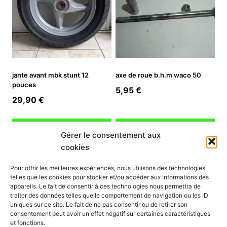
jante avant mbk stunt 12
axe de roue b.h.m waco 50
pouces
5,95
€
29,90
€
Ajouter au panier
Ajouter au panier
Gérer le consentement aux
cookies
INFORMATION
Pour offrir les meilleures expériences, nous utilisons des technologies
telles que les cookies pour stocker et/ou accéder aux informations des
Mon compte
appareils. Le fait de consentir à ces technologies nous permettra de
traiter des données telles que le comportement de navigation ou les ID
Nous contacter
uniques sur ce site. Le fait de ne pas consentir ou de retirer son
Mode paiement
consentement peut avoir un effet négatif sur certaines caractéristiques
Nos services
et fonctions.