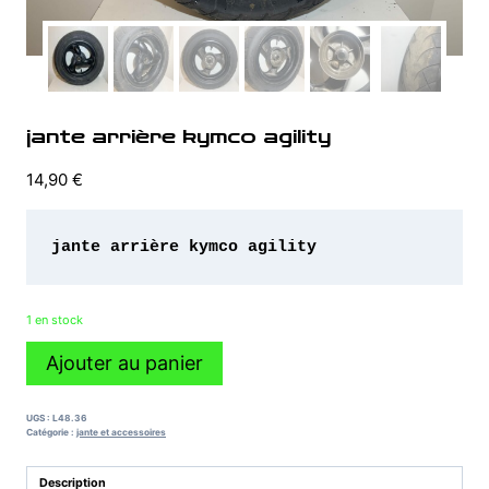
jante arrière kymco agility
14,90
€
jante arrière kymco agility
1 en stock
quantité
Ajouter au panier
de
jante
arrière
UGS :
L48.36
kymco
Catégorie :
jante et accessoires
agility
Description