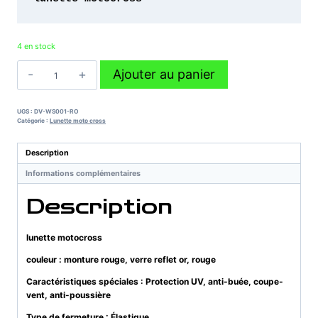
4 en stock
quantité
Ajouter au panier
de
lunette
motocross
UGS :
DV-WS001-RO
Catégorie :
Lunette moto cross
Description
Informations complémentaires
Description
lunette motocross
couleur : monture rouge, verre reflet or, rouge
Caractéristiques spéciales : Protection UV, anti-buée, coupe-
vent, anti-poussière
Type de fermeture : Élastique