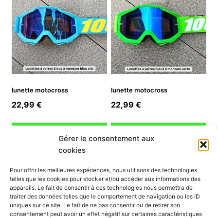
lunette motocross
lunette motocross
22,99
€
22,99
€
Ajouter au panier
Ajouter au panier
Gérer le consentement aux
cookies
INFORMATION
Pour offrir les meilleures expériences, nous utilisons des technologies
telles que les cookies pour stocker et/ou accéder aux informations des
Mon compte
appareils. Le fait de consentir à ces technologies nous permettra de
traiter des données telles que le comportement de navigation ou les ID
Nous contacter
uniques sur ce site. Le fait de ne pas consentir ou de retirer son
Mode paiement
consentement peut avoir un effet négatif sur certaines caractéristiques