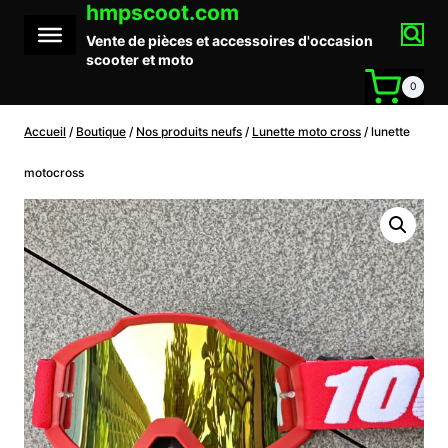
hmpscoot.com
Aller
au
Vente de pièces et accessoires d'occasion
contenu
scooter et moto
0
Accueil
/
Boutique
/
Nos produits neufs
/
Lunette moto cross
/
lunette
motocross