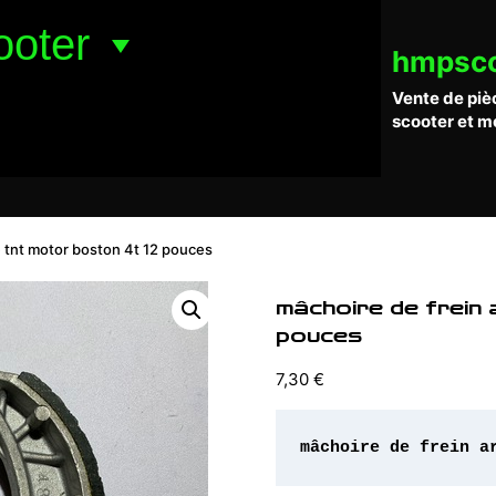
ooter
hmpsc
Vente de piè
scooter et m
e tnt motor boston 4t 12 pouces
mâchoire de frein 
pouces
7,30
€
mâchoire de frein a