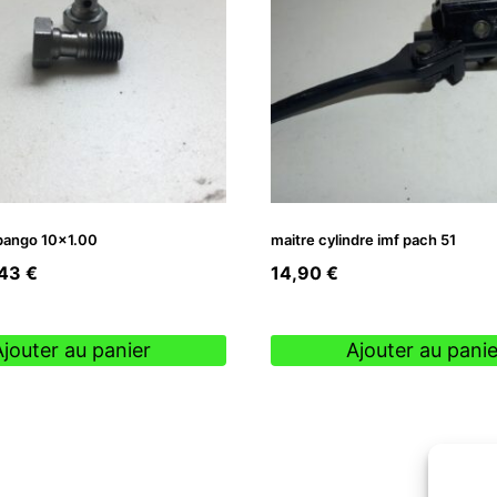
 bango 10×1.00
maitre cylindre imf pach 51
Le
,43
€
14,90
€
ix
prix
tial
actuel
Ajouter au panier
Ajouter au panie
it :
est :
90 €.
3,43 €.