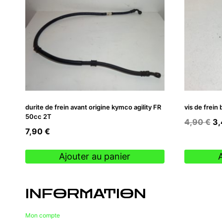
durite de frein avant origine kymco agility FR
vis de frein
50cc 2T
Le
4,90
€
3
7,90
€
pr
ini
Ajouter au panier
éta
4,
INFORMATION
Mon compte