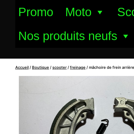
Aller
Promo
Moto
Sc
au
contenu
Nos produits neufs
Accueil
/
Boutique
/
scooter
/
freinage
/
mâchoire de frein arrièr