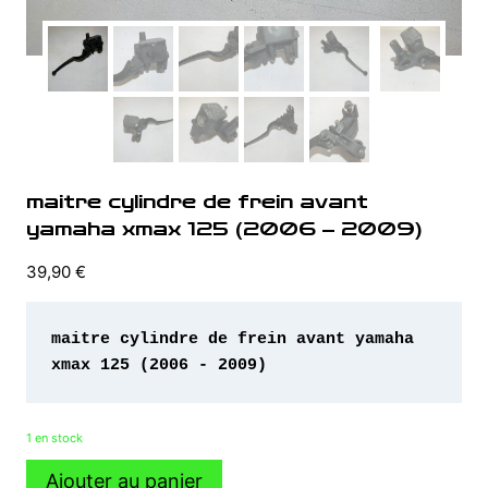
maitre cylindre de frein avant
yamaha xmax 125 (2006 – 2009)
39,90
€
maitre cylindre de frein avant yamaha 
xmax 125 (2006 - 2009)
1 en stock
quantité
Ajouter au panier