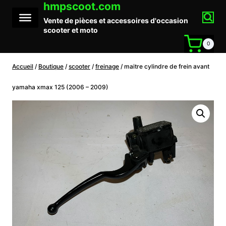
hmpscoot.com
Aller
au
Vente de pièces et accessoires d'occasion
contenu
scooter et moto
0
Accueil
/
Boutique
/
scooter
/
freinage
/
maitre cylindre de frein avant
yamaha xmax 125 (2006 – 2009)