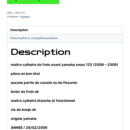
de
maitre
cylindre
UGS :
L195.133
de
Catégorie :
freinage
frein
avant
Description
yamaha
Informations complémentaires
xmax
125
Description
(2006
-
2009)
maitre cylindre de frein avant yamaha xmax 125 (2006 – 2009)
pièce en bon état
aucune partie de cassée ou de fissurée
levier de frein ok
maitre cylindre étanche et fonctionnel
vis de banjo ok
origine yamaha
ANNEE / 26/02/2009