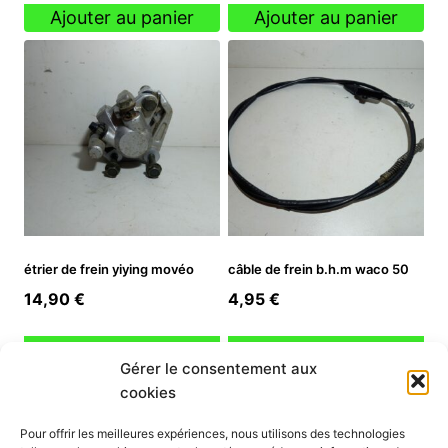
Ajouter au panier
Ajouter au panier
étrier de frein yiying movéo
câble de frein b.h.m waco 50
14,90
€
4,95
€
Ajouter au panier
Ajouter au panier
Gérer le consentement aux
cookies
INFORMATION
Pour offrir les meilleures expériences, nous utilisons des technologies