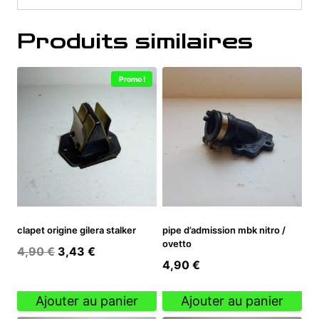
Produits similaires
Promo !
clapet origine gilera stalker
pipe d’admission mbk nitro /
ovetto
Le
Le
4,90
€
3,43
€
4,90
€
prix
prix
initial
actuel
Ajouter au panier
Ajouter au panier
était :
est :