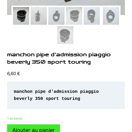
manchon pipe d’admission piaggio
beverly 350 sport touring
6,60
€
manchon pipe d'admission piaggio 
beverly 350 sport touring 
1 en stock
quantité
Ajouter au panier