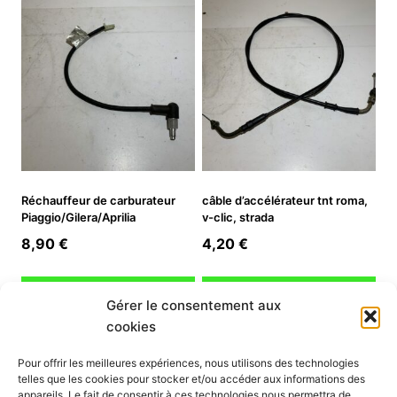
4,90 €.
3,43 €.
Réchauffeur de carburateur
câble d’accélérateur tnt roma,
Piaggio/Gilera/Aprilia
v-clic, strada
8,90
€
4,20
€
Ajouter au panier
Ajouter au panier
Gérer le consentement aux
cookies
INFORMATION
Pour offrir les meilleures expériences, nous utilisons des technologies
telles que les cookies pour stocker et/ou accéder aux informations des
Mon compte
appareils. Le fait de consentir à ces technologies nous permettra de