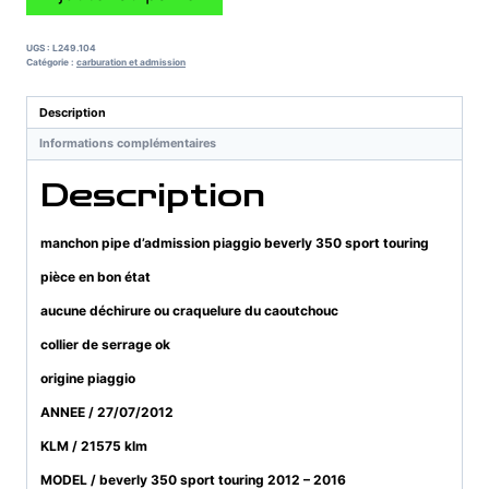
de
manchon
pipe
UGS :
L249.104
d'admission
Catégorie :
carburation et admission
piaggio
beverly
Description
350
Informations complémentaires
sport
touring
Description
manchon pipe d’admission piaggio beverly 350 sport touring
pièce en bon état
aucune déchirure ou craquelure du caoutchouc
collier de serrage ok
origine piaggio
ANNEE / 27/07/2012
KLM / 21575 klm
MODEL / beverly 350 sport touring 2012 – 2016