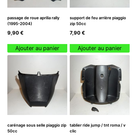
passage de roue aprilia rally
support de feu arrière piaggio
(1995-2004)
zip 50cc
9,90
€
7,90
€
Ajouter au panier
Ajouter au panier
carénage sous selle piaggio zip
tablier ride jump / tnt roma / v
50cc
clic