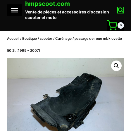
hmpscoot.com
Aller
au
Vente de pièces et accessoires d'occasion
contenu
scooter et moto
0
Accueil
/
Boutique
/
scooter
/
Carénage
/
passage de roue mbk ovetto
50 2t (1999 – 2007)