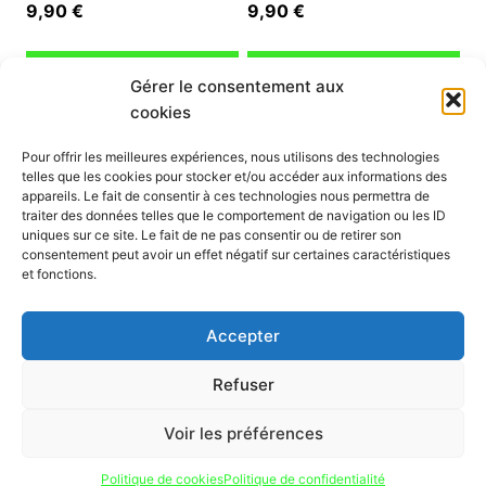
9,90
€
9,90
€
Ajouter au panier
Ajouter au panier
Gérer le consentement aux
cookies
INFORMATION
Pour offrir les meilleures expériences, nous utilisons des technologies
telles que les cookies pour stocker et/ou accéder aux informations des
Mon compte
appareils. Le fait de consentir à ces technologies nous permettra de
traiter des données telles que le comportement de navigation ou les ID
Nous contacter
uniques sur ce site. Le fait de ne pas consentir ou de retirer son
Mode paiement
consentement peut avoir un effet négatif sur certaines caractéristiques
Nos services
et fonctions.
Conditions générales de vente
Politique de confidentialité
Accepter
Mentions légales
Politique de cookies (UE)
Refuser
Voir les préférences
Politique de cookies
Politique de confidentialité
© 2026 hmpscoot.com tous droits réservés