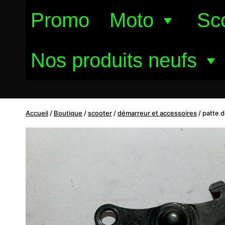
Aller
Promo
Moto
Sc
au
contenu
Nos produits neufs
Accueil
/
Boutique
/
scooter
/
démarreur et accessoires
/
patte d