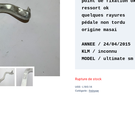
origine masai 

MODEL / ultimate sm
Rupture de stock
UGS :
L180.14
Catégorie :
freinage