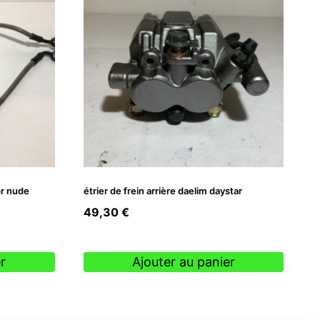
pr nude
étrier de frein arrière daelim daystar
49,30
€
r
Ajouter au panier