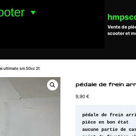
ooter
hmpsc
Vente de piè
scooter et m
ai ultimate sm 50cc 2t
pédale de frein ar
9,90
€