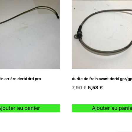
in arrière derbi drd pro
durite de frein avant derbi gpr/g
Le
Le
7,90
€
5,53
€
prix
prix
initial
actuel
Ajouter au panier
Ajouter au panie
était :
est :
7,90 €.
5,53 €.