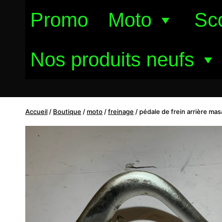
Aller
Promo
Moto
Sc
au
contenu
Nos produits neufs
Accueil
/
Boutique
/
moto
/
freinage
/
pédale de frein arrière mas