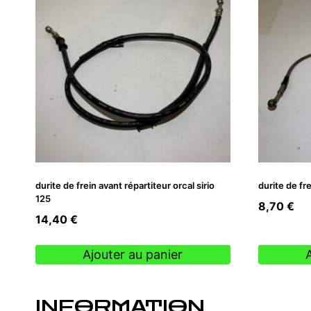
durite de frein avant répartiteur orcal sirio
durite de fre
125
8,70
€
14,40
€
Ajouter au panier
INFORMATION