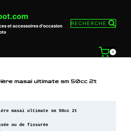
oot.com
RECHERCHE
ces et accessoires d'occasion
oto
0
rière masai ultimate sm 50cc 2t