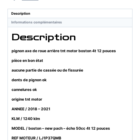
roue
arrière
Description
tnt
Informations complémentaires
motor
boston
Description
4t
12
pouces
pignon axe de roue arrière tnt motor boston 4t 12 pouces
pièce en bon état
aucune partie de cassée ou de fissurée
dents de pignon ok
cannelures ok
origine tnt motor
ANNEE / 2018 – 2021
KLM / 1240 klm
MODEL / boston – new pach – écho 50cc 4t 12 pouces
REF MOTEUR / LJ1P37QMB