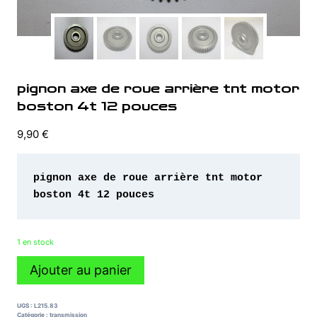
pignon axe de roue arrière tnt motor
boston 4t 12 pouces
9,90
€
pignon axe de roue arrière tnt motor 
boston 4t 12 pouces 
1 en stock
quantité
Ajouter au panier
de
pignon
axe
UGS :
L215.83
de
Catégorie :
transmission