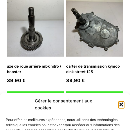
34,90 €.
24,43 €.
axe de roue arrière mbk nitro /
carter de transmission kymco
booster
dink street 125
39,90
€
39,90
€
Ajouter au panier
Ajouter au panier
Gérer le consentement aux
cookies
INFORMATION
Pour offrir les meilleures expériences, nous utilisons des technologies
telles que les cookies pour stocker et/ou accéder aux informations des
Mon compte