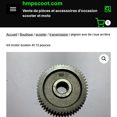
hmpscoot.com
Aller
au
Vente de pièces et accessoires d'occasion
contenu
scooter et moto
0
Accueil
/
Boutique
/
scooter
/
transmission
/
pignon axe de roue arrière
tnt motor boston 4t 12 pouces