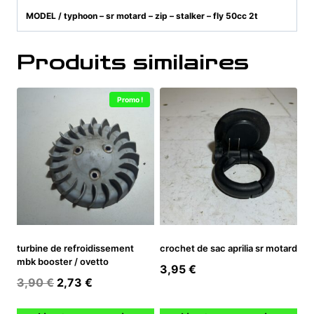
MODEL / typhoon – sr motard – zip – stalker – fly 50cc 2t
Produits similaires
Promo !
turbine de refroidissement
crochet de sac aprilia sr motard
mbk booster / ovetto
3,95
€
Le
Le
3,90
€
2,73
€
prix
prix