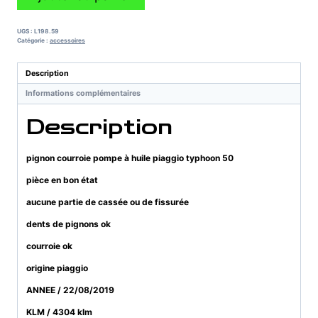
de
pignon
courroie
UGS :
L198.59
pompe
Catégorie :
accessoires
à
huile
Description
piaggio
Informations complémentaires
typhoon
50
Description
pignon courroie pompe à huile piaggio typhoon 50
pièce en bon état
aucune partie de cassée ou de fissurée
dents de pignons ok
courroie ok
origine piaggio
ANNEE / 22/08/2019
KLM / 4304 klm