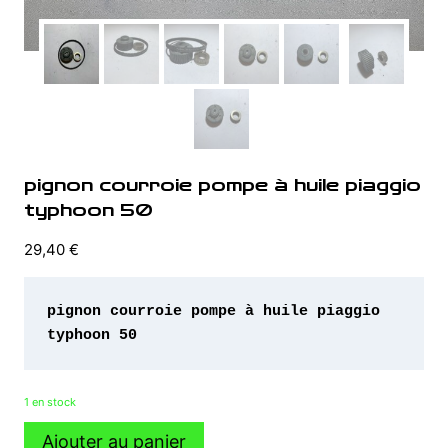
pignon courroie pompe à huile piaggio
typhoon 50
29,40
€
pignon courroie pompe à huile piaggio 
typhoon 50
1 en stock
quantité
Ajouter au panier