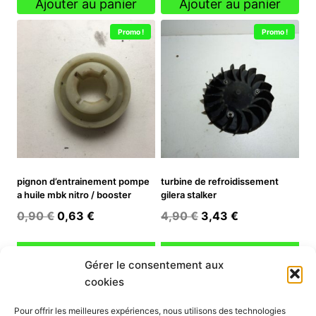
initial
actuel
Ajouter au panier
Ajouter au panier
était :
est :
Promo !
Promo !
3,90 €.
2,73 €.
pignon d’entrainement pompe
turbine de refroidissement
a huile mbk nitro / booster
gilera stalker
Le
Le
Le
Le
0,90
€
0,63
€
4,90
€
3,43
€
prix
prix
prix
prix
initial
actuel
initial
actuel
Ajouter au panier
Ajouter au panier
Gérer le consentement aux
était :
est :
était :
est :
cookies
0,90 €.
0,63 €.
4,90 €.
3,43 €.
INFORMATION
Pour offrir les meilleures expériences, nous utilisons des technologies