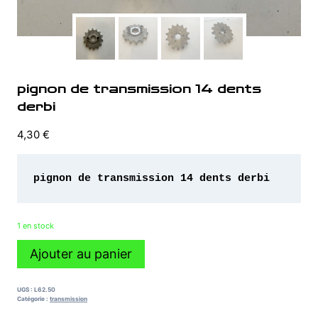
pignon de transmission 14 dents
derbi
4,30
€
pignon de transmission 14 dents derbi 
1 en stock
quantité
Ajouter au panier
de
pignon
de
UGS :
L62.50
transmission
Catégorie :
transmission
14