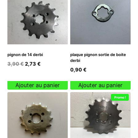
pignon de 14 derbi
plaque pignon sortie de boite
derbi
Le
Le
3,90
€
2,73
€
0,90
€
prix
prix
initial
actuel
Ajouter au panier
Ajouter au panier
était :
est :
3,90 €.
2,73 €.
Promo !