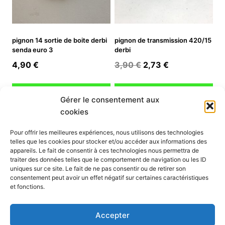
pignon 14 sortie de boite derbi
pignon de transmission 420/15
senda euro 3
derbi
Le
Le
4,90
€
3,90
€
2,73
€
prix
prix
initial
actuel
Ajouter au panier
Ajouter au panier
Gérer le consentement aux
était :
est :
cookies
3,90 €.
2,73 €.
INFORMATION
Pour offrir les meilleures expériences, nous utilisons des technologies
telles que les cookies pour stocker et/ou accéder aux informations des
Mon compte
appareils. Le fait de consentir à ces technologies nous permettra de
traiter des données telles que le comportement de navigation ou les ID
Nous contacter
uniques sur ce site. Le fait de ne pas consentir ou de retirer son
Mode paiement
consentement peut avoir un effet négatif sur certaines caractéristiques
Nos services
et fonctions.
Conditions générales de vente
Politique de confidentialité
Accepter
Mentions légales