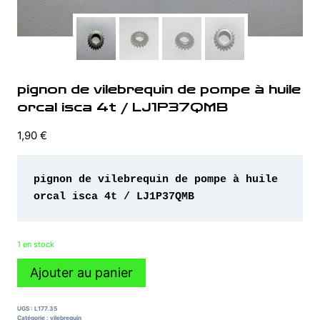
pignon de vilebrequin de pompe à huile
orcal isca 4t / LJ1P37QMB
1,90
€
pignon de vilebrequin de pompe à huile 
orcal isca 4t / LJ1P37QMB 
1 en stock
quantité
Ajouter au panier
de
pignon
de
UGS :
L177.35
vilebrequin
Catégorie :
vilebrequin