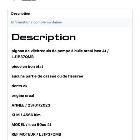
de
pompe
Description
à
Informations complémentaires
huile
orcal
Description
isca
4t
/
pignon de vilebrequin de pompe à huile orcal isca 4t /
LJ1P37QMB
LJ1P37QMB
pièce en bon état
aucune partie de cassée ou de fissurée
dents ok
origine orcal
ANNEE / 23/01/2023
KLM / 4566 klm
MODEL / isca 50cc 4t
REF MOTEUR / LJ1P37QMB