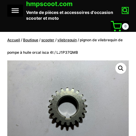
hmpscoot.com
Aller
au
Vente de pièces et accessoires d'occasion
contenu
scooter et moto
0
Accueil
/
Boutique
/
scooter
/
vilebrequin
/
pignon de vilebrequin de
pompe à huile orcal isca 4t / LJ1P37QMB