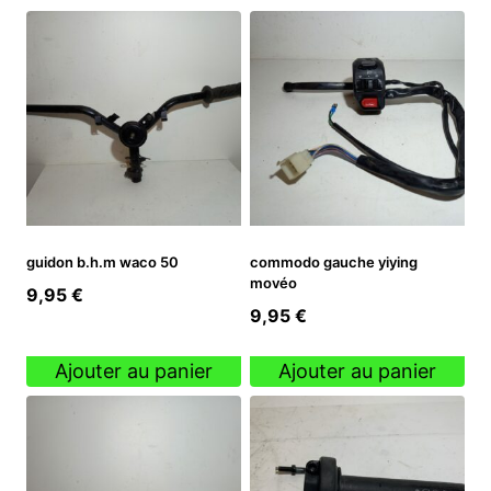
guidon b.h.m waco 50
commodo gauche yiying
movéo
9,95
€
9,95
€
Ajouter au panier
Ajouter au panier