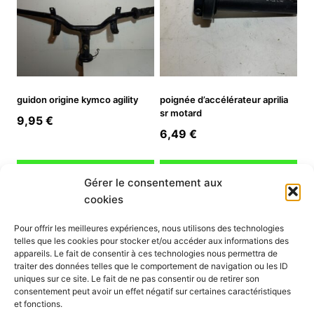
guidon origine kymco agility
poignée d’accélérateur aprilia
sr motard
9,95
€
6,49
€
Ajouter au panier
Ajouter au panier
Gérer le consentement aux
cookies
INFORMATION
Pour offrir les meilleures expériences, nous utilisons des technologies
telles que les cookies pour stocker et/ou accéder aux informations des
Mon compte
appareils. Le fait de consentir à ces technologies nous permettra de
traiter des données telles que le comportement de navigation ou les ID
Nous contacter
uniques sur ce site. Le fait de ne pas consentir ou de retirer son
Mode paiement
consentement peut avoir un effet négatif sur certaines caractéristiques
Nos services
et fonctions.
Conditions générales de vente