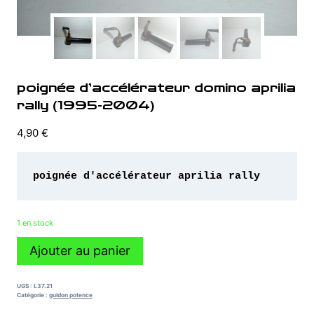
poignée d’accélérateur domino aprilia
rally (1995-2004)
4,90
€
1 en stock
quantité
Ajouter au panier
de
poignée
d'accélérateur
UGS :
L37.21
domino
Catégorie :
guidon potence
aprilia