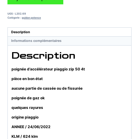
de
poignée
d'accélérateur
UGS :
L202.69
piaggio
Catégorie :
guidon potence
zip
50
Description
4t
Informations complémentaires
Description
poignée d’accélérateur piaggio zip 50 4t
pièce en bon état
aucune partie de cassée ou de fissurée
poignée de gaz ok
quelques rayures
origine piaggio
ANNEE / 24/06/2022
KLM / 624 klm