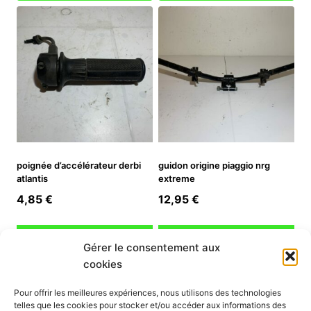
poignée d’accélérateur derbi
guidon origine piaggio nrg
atlantis
extreme
4,85
€
12,95
€
Ajouter au panier
Ajouter au panier
Gérer le consentement aux
cookies
INFORMATION
Pour offrir les meilleures expériences, nous utilisons des technologies
telles que les cookies pour stocker et/ou accéder aux informations des