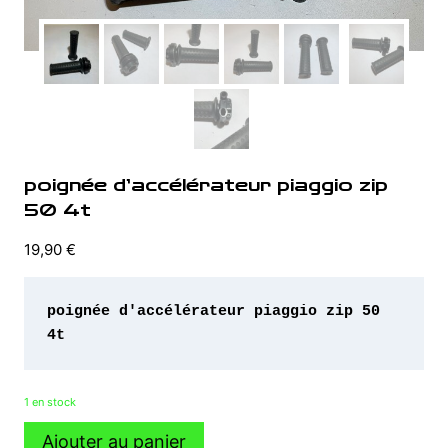
poignée d’accélérateur piaggio zip
50 4t
19,90
€
poignée d'accélérateur piaggio zip 50 
4t
1 en stock
quantité
Ajouter au panier