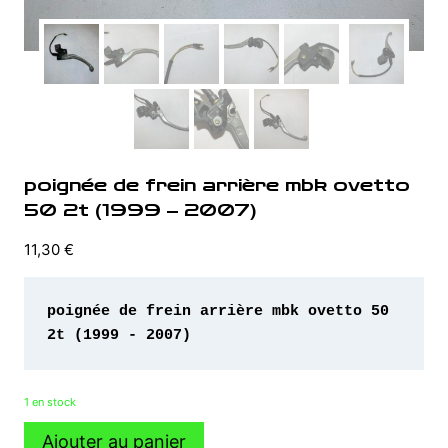
poignée de frein arrière mbk ovetto
50 2t (1999 – 2007)
11,30
€
poignée de frein arrière mbk ovetto 50 
2t (1999 - 2007)
1 en stock
quantité
Ajouter au panier