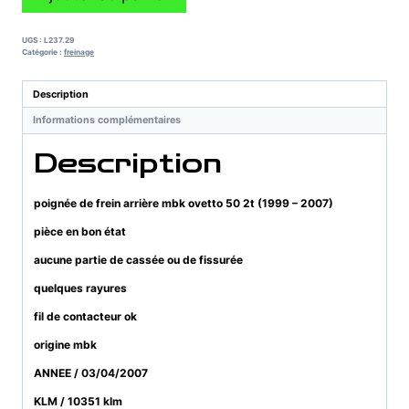
de
poignée
de
UGS :
L237.29
frein
Catégorie :
freinage
arrière
mbk
Description
ovetto
Informations complémentaires
50
2t
Description
(1999
-
2007)
poignée de frein arrière mbk ovetto 50 2t (1999 – 2007)
pièce en bon état
aucune partie de cassée ou de fissurée
quelques rayures
fil de contacteur ok
origine mbk
ANNEE / 03/04/2007
KLM / 10351 klm