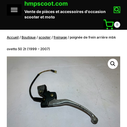
hmpscoot.com
Aller
au
Vente de pièces et accessoires d'occasion
contenu
scooter et moto
0
Accueil
/
Boutique
/
scooter
/
freinage
/
poignée de frein arrière mbk
ovetto 50 2t (1999 – 2007)