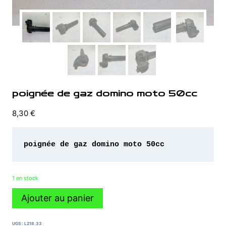
poignée de gaz domino moto 50cc
8,30
€
poignée de gaz domino moto 50cc 
1 en stock
quantité
Ajouter au panier
de
poignée
de
UGS :
L218.33