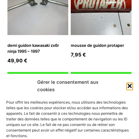
demi guidon kawasaki zx6r
mousse de guidon protaper
ninja 1995 – 1997
7,95
€
49,90
€
Ajouter au panier
Ajouter au panier
Gérer le consentement aux
cookies
INFORMATION
Pour offrir les meilleures expériences, nous utilisons des technologies
telles que les cookies pour stocker et/ou accéder aux informations des
Mon compte
appareils. Le fait de consentir à ces technologies nous permettra de
traiter des données telles que le comportement de navigation ou les ID
Nous contacter
uniques sur ce site. Le fait de ne pas consentir ou de retirer son
Mode paiement
consentement peut avoir un effet négatif sur certaines caractéristiques
Nos services
et fonctions.