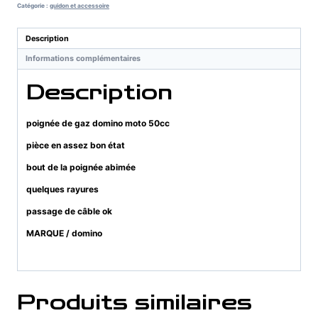
gaz
Catégorie :
guidon et accessoire
domino
moto
Description
50cc
Informations complémentaires
Description
poignée de gaz domino moto 50cc
pièce en assez bon état
bout de la poignée abimée
quelques rayures
passage de câble ok
MARQUE / domino
Produits similaires