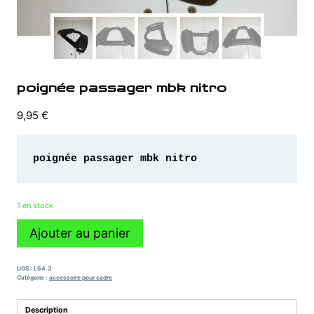
poignée passager mbk nitro
9,95
€
poignée passager mbk nitro 
1 en stock
quantité
Ajouter au panier
de
poignée
passager
UGS :
L64.3
mbk
Catégorie :
accessoire pour cadre
nitro
Description