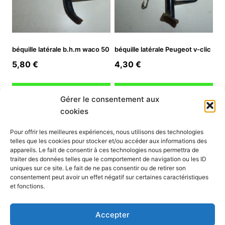
béquille latérale b.h.m waco 50
béquille latérale Peugeot v-clic
5,80
€
4,30
€
Ajouter au panier
Ajouter au panier
Gérer le consentement aux
cookies
INFORMATION
Pour offrir les meilleures expériences, nous utilisons des technologies
telles que les cookies pour stocker et/ou accéder aux informations des
Mon compte
appareils. Le fait de consentir à ces technologies nous permettra de
traiter des données telles que le comportement de navigation ou les ID
Nous contacter
uniques sur ce site. Le fait de ne pas consentir ou de retirer son
Mode paiement
consentement peut avoir un effet négatif sur certaines caractéristiques
Nos services
et fonctions.
Conditions générales de vente
Politique de confidentialité
Accepter
Mentions légales
Politique de cookies (UE)