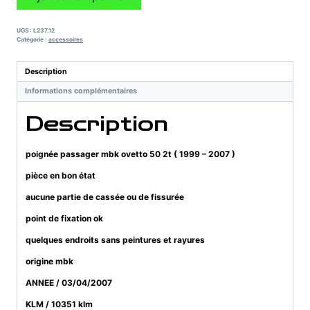
de
poignée
passager
UGS :
L237.12
mbk
Catégorie :
accessoires
ovetto
50
Description
2t
Informations complémentaires
(
1999
Description
-
2007
)
poignée passager mbk ovetto 50 2t ( 1999 – 2007 )
pièce en bon état
aucune partie de cassée ou de fissurée
point de fixation ok
quelques endroits sans peintures et rayures
origine mbk
ANNEE / 03/04/2007
KLM / 10351 klm