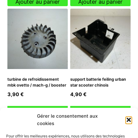
Ajouter au panier
Ajouter au panier
turbine de refroidissement
support batterie feiling urban
mbk ovetto / mach-g / booster
star scooter chinois
3,90
€
4,90
€
Ajouter au panier
Ajouter au panier
Gérer le consentement aux
cookies
INFORMATION
Pour offrir les meilleures expériences, nous utilisons des technologies