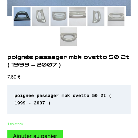
poignée passager mbk ovetto 50 2t
( 1999 – 2007 )
7,60
€
poignée passager mbk ovetto 50 2t ( 
1999 - 2007 )
1 en stock
quantité
Ajouter au panier