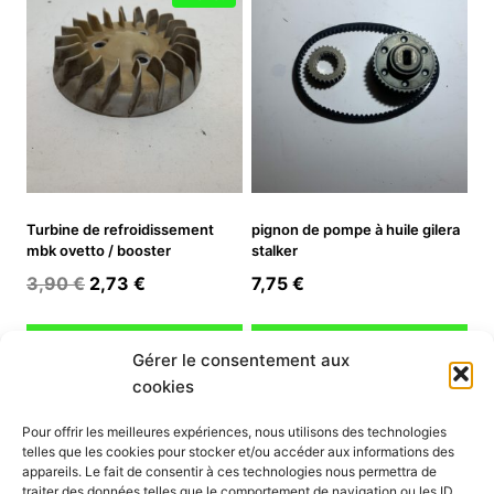
Turbine de refroidissement
pignon de pompe à huile gilera
mbk ovetto / booster
stalker
Le
Le
3,90
€
2,73
€
7,75
€
prix
prix
initial
actuel
Ajouter au panier
Ajouter au panier
Gérer le consentement aux
était :
est :
cookies
3,90 €.
2,73 €.
INFORMATION
Pour offrir les meilleures expériences, nous utilisons des technologies
telles que les cookies pour stocker et/ou accéder aux informations des
Mon compte
appareils. Le fait de consentir à ces technologies nous permettra de
traiter des données telles que le comportement de navigation ou les ID