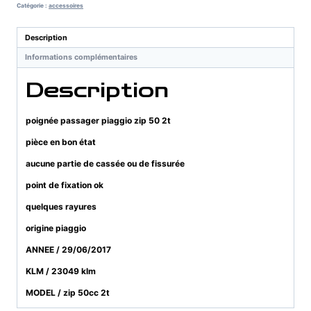
piaggio
Catégorie :
accessoires
zip
50
Description
2t
Informations complémentaires
Description
poignée passager piaggio zip 50 2t
pièce en bon état
aucune partie de cassée ou de fissurée
point de fixation ok
quelques rayures
origine piaggio
ANNEE / 29/06/2017
KLM / 23049 klm
MODEL / zip 50cc 2t