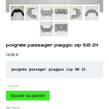
poignée passager piaggio zip 50 2t
14,60
€
poignée passager piaggio zip 50 2t
1 en stock
quantité
Ajouter au panier
de
poignée
passager
UGS :
L223.16