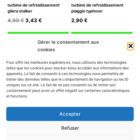
turbine de refroidissement
turbine de refroidissement
gilera stalker
piaggio typhoon
Le
Le
4,90
€
3,43
€
2,90
€
prix
prix
initial
actuel
Ajouter au panier
Ajouter au panier
Gérer le consentement aux
était :
est :
cookies
4,90 €.
3,43 €.
INFORMATION
Pour offrir les meilleures expériences, nous utilisons des technologies
telles que les cookies pour stocker et/ou accéder aux informations des
Mon compte
appareils. Le fait de consentir à ces technologies nous permettra de
traiter des données telles que le comportement de navigation ou les ID
Nous contacter
uniques sur ce site. Le fait de ne pas consentir ou de retirer son
Mode paiement
consentement peut avoir un effet négatif sur certaines caractéristiques
Nos services
et fonctions.
Conditions générales de vente
Politique de confidentialité
Accepter
Mentions légales
Politique de cookies (UE)
Refuser