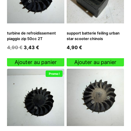
turbine de refroidissement
support batterie feiling urban
piaggio zip 50cc 2T
star scooter chinois
Le
Le
4,90
€
3,43
€
4,90
€
prix
prix
initial
actuel
Ajouter au panier
Ajouter au panier
était :
est :
Promo !
4,90 €.
3,43 €.