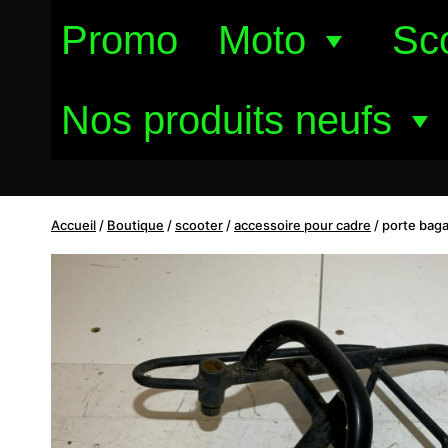
Aller
Promo
Moto
Sc
au
contenu
Nos produits neufs
Accueil
/
Boutique
/
scooter
/
accessoire pour cadre
/
porte baga