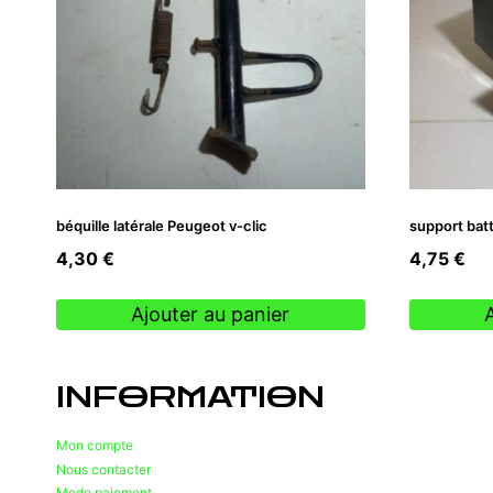
béquille latérale Peugeot v-clic
support batt
4,30
€
4,75
€
Ajouter au panier
INFORMATION
Mon compte
Nous contacter
Mode paiement