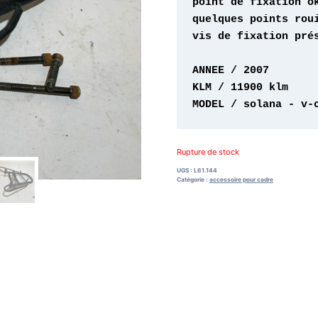
vis de fixation prés
MODEL / solana - v-
Rupture de stock
UGS :
L61.144
Catégorie :
accessoire pour cadre