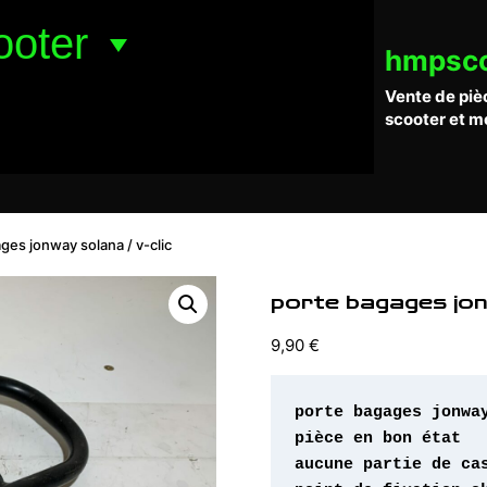
ooter
hmpsc
Vente de piè
scooter et m
ges jonway solana / v-clic
porte bagages jonw
9,90
€