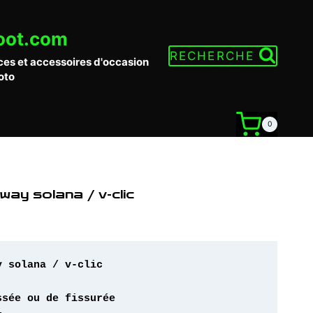
oot.com
RECHERCHE
ces et accessoires d'occasion
oto
0
ay solana / v-clic