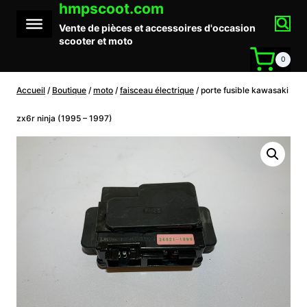
hmpscoot.com
Aller
au
Vente de pièces et accessoires d'occasion
contenu
scooter et moto
0
Accueil
/
Boutique
/
moto
/
faisceau électrique
/
porte fusible kawasaki
zx6r ninja (1995 – 1997)