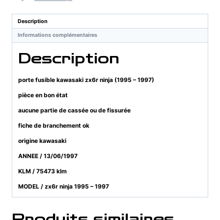
zx6r
ninja
Description
(1995
Informations complémentaires
-
1997)
Description
porte fusible kawasaki zx6r ninja (1995 – 1997)
pièce en bon état
aucune partie de cassée ou de fissurée
fiche de branchement ok
origine kawasaki
ANNEE / 13/06/1997
KLM / 75473 klm
MODEL / zx6r ninja 1995 – 1997
Produits similaires