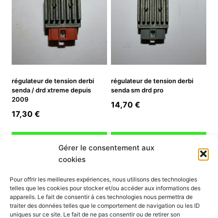
régulateur de tension derbi
régulateur de tension derbi
senda / drd xtreme depuis
senda sm drd pro
2009
14,70
€
17,30
€
Ajouter au panier
Ajouter au panier
Gérer le consentement aux
cookies
INFORMATION
Pour offrir les meilleures expériences, nous utilisons des technologies
telles que les cookies pour stocker et/ou accéder aux informations des
Mon compte
appareils. Le fait de consentir à ces technologies nous permettra de
traiter des données telles que le comportement de navigation ou les ID
Nous contacter
uniques sur ce site. Le fait de ne pas consentir ou de retirer son
Mode paiement