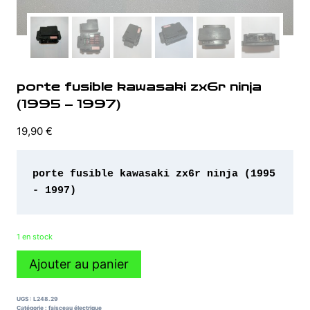
porte fusible kawasaki zx6r ninja
(1995 – 1997)
19,90
€
porte fusible kawasaki zx6r ninja (1995 
- 1997)
1 en stock
quantité
Ajouter au panier
de
porte
fusible
UGS :
L248.29
kawasaki
Catégorie :
faisceau électrique