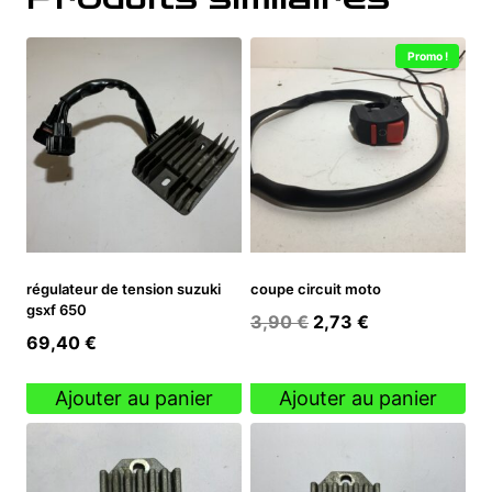
Promo !
régulateur de tension suzuki
coupe circuit moto
gsxf 650
Le
Le
3,90
€
2,73
€
69,40
€
prix
prix
initial
actuel
Ajouter au panier
Ajouter au panier
était :
est :
3,90 €.
2,73 €.