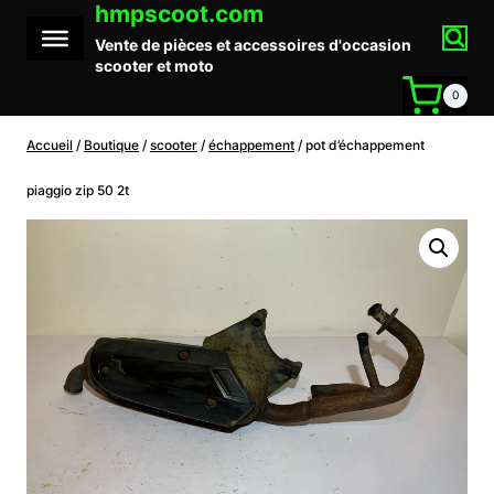
hmpscoot.com
Aller
au
Vente de pièces et accessoires d'occasion
contenu
scooter et moto
0
Accueil
/
Boutique
/
scooter
/
échappement
/
pot d’échappement
piaggio zip 50 2t