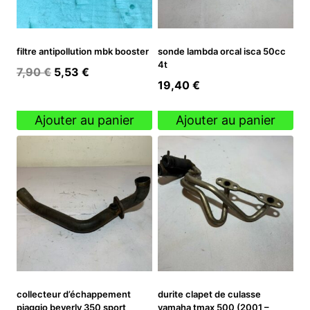
filtre antipollution mbk booster
sonde lambda orcal isca 50cc
4t
Le
Le
7,90
€
5,53
€
19,40
€
prix
prix
initial
actuel
Ajouter au panier
Ajouter au panier
était :
est :
7,90 €.
5,53 €.
collecteur d’échappement
durite clapet de culasse
piaggio beverly 350 sport
yamaha tmax 500 (2001 –