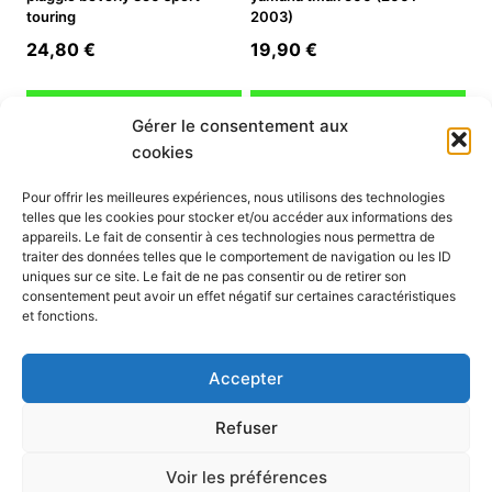
touring
2003)
24,80
€
19,90
€
Ajouter au panier
Ajouter au panier
Gérer le consentement aux
cookies
INFORMATION
Pour offrir les meilleures expériences, nous utilisons des technologies
telles que les cookies pour stocker et/ou accéder aux informations des
Mon compte
appareils. Le fait de consentir à ces technologies nous permettra de
traiter des données telles que le comportement de navigation ou les ID
Nous contacter
uniques sur ce site. Le fait de ne pas consentir ou de retirer son
Mode paiement
consentement peut avoir un effet négatif sur certaines caractéristiques
Nos services
et fonctions.
Conditions générales de vente
Politique de confidentialité
Accepter
Mentions légales
Politique de cookies (UE)
Refuser
Voir les préférences