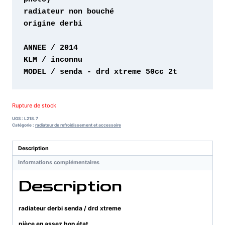
origine derbi 

MODEL / senda - drd xtreme 50cc 2t 
Rupture de stock
UGS :
L218.7
Catégorie :
radiateur de refroidissement et accessoire
Description
Informations complémentaires
Description
radiateur derbi senda / drd xtreme
pièce en assez bon état