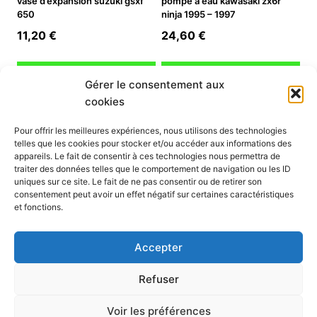
vase d’expansion suzuki gsxf
pompe à eau kawasaki zx6r
650
ninja 1995 – 1997
11,20
€
24,60
€
Ajouter au panier
Ajouter au panier
Gérer le consentement aux
cookies
INFORMATION
Pour offrir les meilleures expériences, nous utilisons des technologies
telles que les cookies pour stocker et/ou accéder aux informations des
Mon compte
appareils. Le fait de consentir à ces technologies nous permettra de
traiter des données telles que le comportement de navigation ou les ID
Nous contacter
uniques sur ce site. Le fait de ne pas consentir ou de retirer son
Mode paiement
consentement peut avoir un effet négatif sur certaines caractéristiques
Nos services
et fonctions.
Conditions générales de vente
Politique de confidentialité
Accepter
Mentions légales
Politique de cookies (UE)
Refuser
Voir les préférences