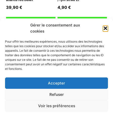
39,90
€
4,90
€
Ajouter au panier
Ajouter au panier
Gérer le consentement aux
cookies
INFORMATION
Pour offrir les meilleures expériences, nous utilisons des technologies
telles que les cookies pour stocker et/ou accéder aux informations des
Mon compte
appareils. Le fait de consentir à ces technologies nous permettra de
traiter des données telles que le comportement de navigation ou les ID
Nous contacter
uniques sur ce site. Le fait de ne pas consentir ou de retirer son
Mode paiement
consentement peut avoir un effet négatif sur certaines caractéristiques
Nos services
et fonctions.
Conditions générales de vente
Politique de confidentialité
Accepter
Mentions légales
Politique de cookies (UE)
Refuser
Voir les préférences