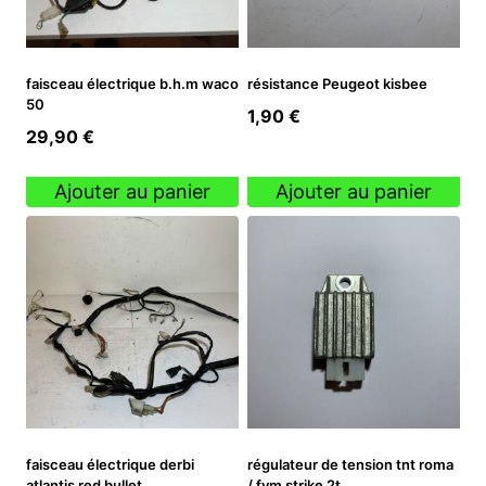
faisceau électrique b.h.m waco
résistance Peugeot kisbee
50
1,90
€
29,90
€
Ajouter au panier
Ajouter au panier
faisceau électrique derbi
régulateur de tension tnt roma
atlantis red bullet
/ fym strike 2t