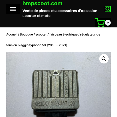
hmpscoot.com
Aller
au
Vente de pièces et accessoires d'occasion
contenu
scooter et moto
0
Accueil
/
Boutique
/
scooter
/
faisceau électrique
/
régulateur de
tension piaggio typhoon 50 (2018 – 2021)