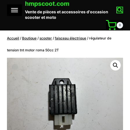
hmpscoot.com
Aller
au
Vente de pièces et accessoires d'occasion
contenu
scooter et moto
0
Accueil
/
Boutique
/
scooter
/
faisceau électrique
/
régulateur de
tension tnt motor roma 50cc 2T