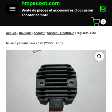
hmpscoot.com
Aller
au
Vente de pièces et accessoires d'occasion
contenu
scooter et moto
0
Accueil
/
Boutique
/
scooter
/
faisceau électrique
/
régulateur de
tension yamaha xmax 125 (2006 – 2009)