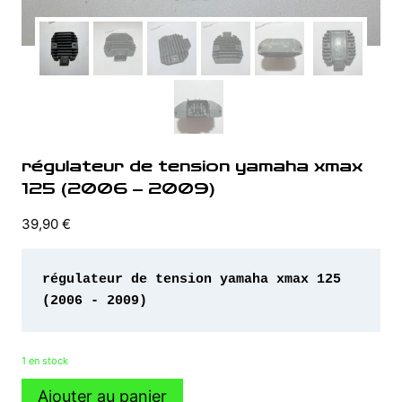
régulateur de tension yamaha xmax
125 (2006 – 2009)
39,90
€
régulateur de tension yamaha xmax 125 
(2006 - 2009)
1 en stock
quantité
Ajouter au panier