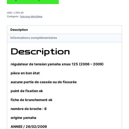
de
régulateur
de
UGS :
L195.20
tension
Catégorie :
faisceau électrique
yamaha
xmax
Description
125
Informations complémentaires
(2006
-
Description
2009)
régulateur de tension yamaha xmax 125 (2006 – 2009)
pièce en bon état
aucune partie de cassée ou de fissurée
point de fixation ok
fiche de branchement ok
nombre de broche : 6
origine yamaha
ANNEE / 26/02/2009