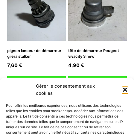
pignon lanceur de démarreur
tête de démarreur Peugeot
gilera stalker
vivacity 3 new
7,60
€
4,90
€
Ajouter au panier
Ajouter au panier
Gérer le consentement aux
cookies
INFORMATION
Pour offrir les meilleures expériences, nous utilisons des technologies
telles que les cookies pour stocker et/ou accéder aux informations des
Mon compte
appareils. Le fait de consentir à ces technologies nous permettra de
traiter des données telles que le comportement de navigation ou les ID
Nous contacter
uniques sur ce site. Le fait de ne pas consentir ou de retirer son
Mode paiement
consentement peut avoir un effet négatif sur certaines caractéristiques