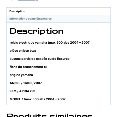
tmax
500
Description
abs
Informations complémentaires
2004
-
Description
2007
relais électrique yamaha tmax 500 abs 2004 – 2007
pièce en bon état
aucune partie de cassée ou de fissurée
fiche de branchement ok
origine yamaha
ANNEE / 16/03/2007
KLM / 47104 klm
MODEL / tmax 500 abs 2004 – 2007
Produits similaires