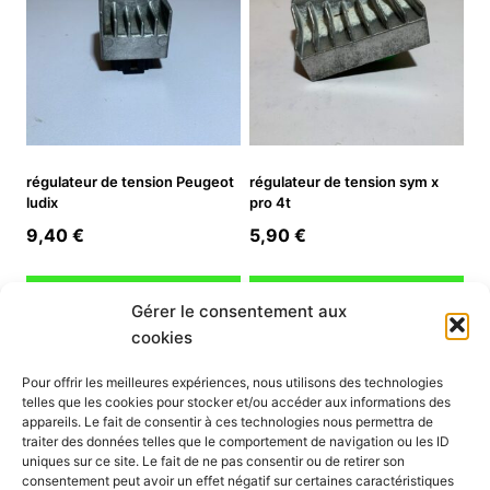
régulateur de tension Peugeot
régulateur de tension sym x
ludix
pro 4t
9,40
€
5,90
€
Ajouter au panier
Ajouter au panier
Gérer le consentement aux
cookies
INFORMATION
Pour offrir les meilleures expériences, nous utilisons des technologies
telles que les cookies pour stocker et/ou accéder aux informations des
Mon compte
appareils. Le fait de consentir à ces technologies nous permettra de
traiter des données telles que le comportement de navigation ou les ID
Nous contacter
uniques sur ce site. Le fait de ne pas consentir ou de retirer son
Mode paiement
consentement peut avoir un effet négatif sur certaines caractéristiques