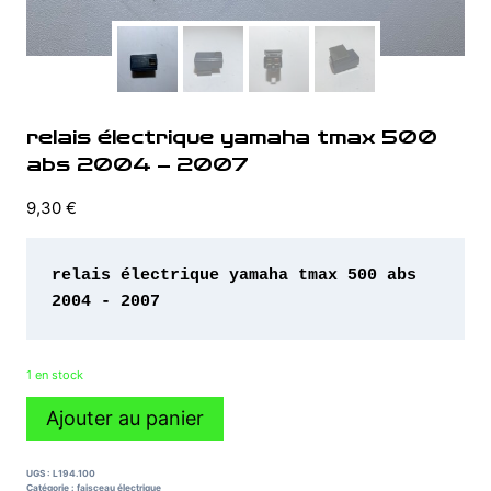
relais électrique yamaha tmax 500
abs 2004 – 2007
9,30
€
relais électrique yamaha tmax 500 abs 
2004 - 2007
1 en stock
quantité
Ajouter au panier
de
relais
électrique
UGS :
L194.100
yamaha
Catégorie :
faisceau électrique