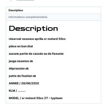
sr
motard
Description
50cc
Informations complémentaires
Description
réservoir essence aprilia sr motard 50cc
pièce en bon état
aucune partie de cassée ou de fissurée
jauge essence ok
dépression ok
patte de fixation ok
ANNEE / 26/06/2020
KLM / ……….
MODEL / sr motard 50cc 2T – typhoon