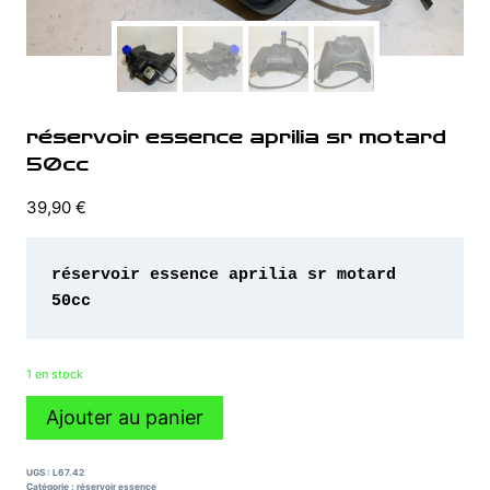
réservoir essence aprilia sr motard
50cc
39,90
€
réservoir essence aprilia sr motard 
50cc
1 en stock
quantité
Ajouter au panier
de
réservoir
essence
UGS :
L67.42
aprilia
Catégorie :
réservoir essence