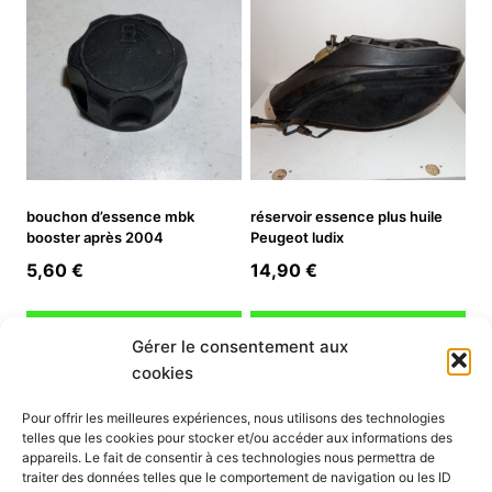
bouchon d’essence mbk
réservoir essence plus huile
booster après 2004
Peugeot ludix
5,60
€
14,90
€
Ajouter au panier
Ajouter au panier
Gérer le consentement aux
cookies
INFORMATION
Pour offrir les meilleures expériences, nous utilisons des technologies
telles que les cookies pour stocker et/ou accéder aux informations des
Mon compte
appareils. Le fait de consentir à ces technologies nous permettra de
traiter des données telles que le comportement de navigation ou les ID
Nous contacter