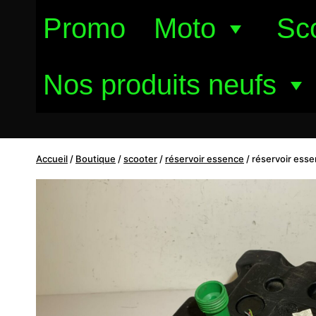
Aller
Promo
Moto
Sc
au
contenu
Nos produits neufs
Accueil
/
Boutique
/
scooter
/
réservoir essence
/
réservoir essen