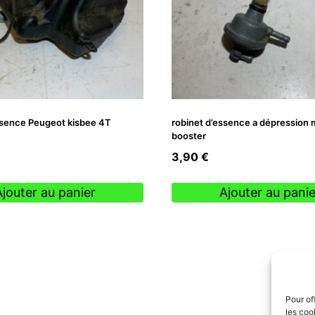
ssence Peugeot kisbee 4T
robinet d’essence a dépression m
booster
3,90
€
Ajouter au panier
Ajouter au panie
Pour of
les coo