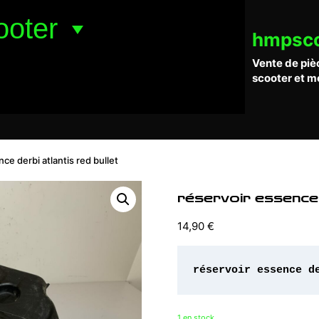
ooter
hmpsc
Vente de piè
scooter et m
ce derbi atlantis red bullet
réservoir essence 
14,90
€
réservoir essence d
1 en stock