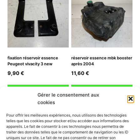
fixation réservoir essence
réservoir essence mbk booster
Peugeot vivacity 3 new
après 2004
9,90
€
11,60
€
Ajouter au panier
Ajouter au panier
Gérer le consentement aux
cookies
INFORMATION
Pour offrir les meilleures expériences, nous utilisons des technologies
telles que les cookies pour stocker et/ou accéder aux informations des
Mon compte
appareils. Le fait de consentir à ces technologies nous permettra de
traiter des données telles que le comportement de navigation ou les ID
Nous contacter
uniques sur ce site. Le fait de ne pas consentir ou de retirer son
Mode paiement