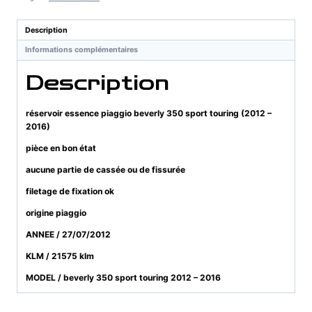
beverly
350
Description
sport
Informations complémentaires
touring
(2012
Description
-
2016)
réservoir essence piaggio beverly 350 sport touring (2012 –
2016)
pièce en bon état
aucune partie de cassée ou de fissurée
filetage de fixation ok
origine piaggio
ANNEE / 27/07/2012
KLM / 21575 klm
MODEL / beverly 350 sport touring 2012 – 2016