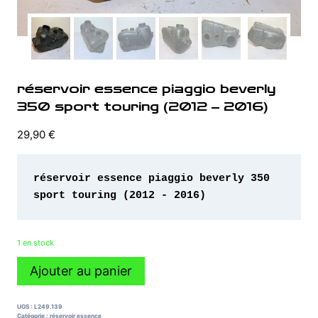
réservoir essence piaggio beverly
350 sport touring (2012 – 2016)
29,90
€
réservoir essence piaggio beverly 350 
sport touring (2012 - 2016)
1 en stock
quantité
Ajouter au panier
de
réservoir
essence
UGS :
L249.139
piaggio
Catégorie :
réservoir essence