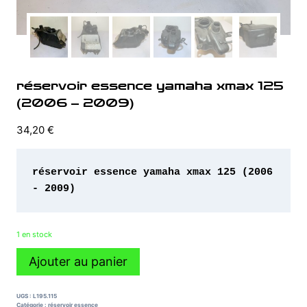
réservoir essence yamaha xmax 125
(2006 – 2009)
34,20
€
réservoir essence yamaha xmax 125 (2006 
- 2009)
1 en stock
quantité
Ajouter au panier
de
réservoir
essence
UGS :
L195.115
yamaha
Catégorie :
réservoir essence