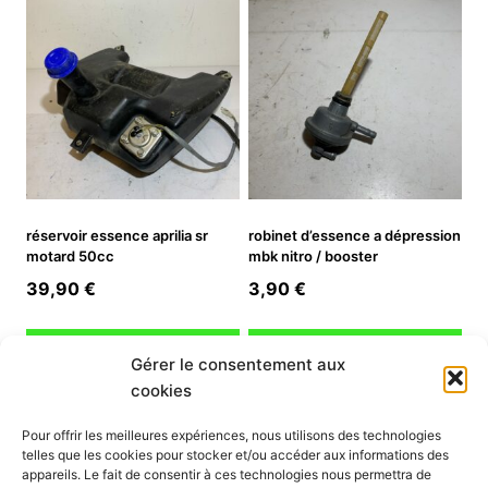
réservoir essence aprilia sr
robinet d’essence a dépression
motard 50cc
mbk nitro / booster
39,90
€
3,90
€
Ajouter au panier
Ajouter au panier
Gérer le consentement aux
cookies
INFORMATION
Pour offrir les meilleures expériences, nous utilisons des technologies
telles que les cookies pour stocker et/ou accéder aux informations des
Mon compte
appareils. Le fait de consentir à ces technologies nous permettra de