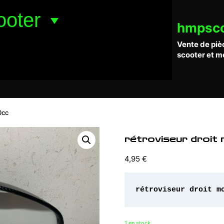
ooter
hmpsc
Vente de piè
scooter et m
0cc
rétroviseur droit
4,95
€
rétroviseur droit m
1 en stock