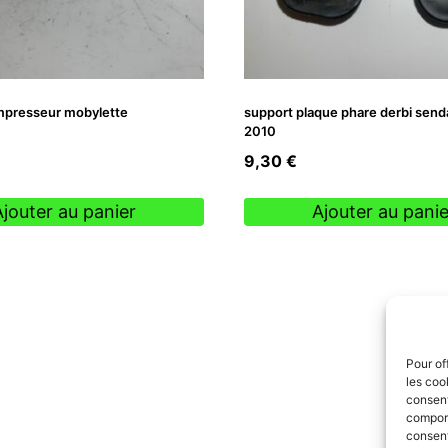
mpresseur mobylette
support plaque phare derbi send
2010
9,30
€
Ajouter au panier
Ajouter au panie
Pour of
les coo
consent
comport
consent