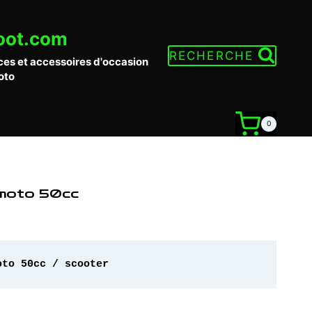
oot.com
RECHERCHE
ces et accessoires d'occasion
oto
0
 moto 50cc
oto 50cc / scooter 