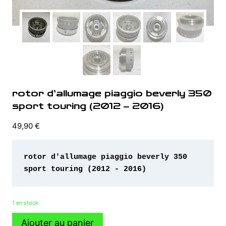
rotor d’allumage piaggio beverly 350
sport touring (2012 – 2016)
49,90
€
rotor d'allumage piaggio beverly 350 
sport touring (2012 - 2016)
1 en stock
quantité
Ajouter au panier