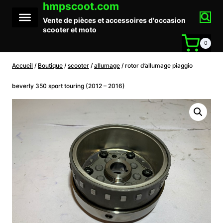
hmpscoot.com
Aller
au
Vente de pièces et accessoires d'occasion
contenu
scooter et moto
0
Accueil
/
Boutique
/
scooter
/
allumage
/
rotor d’allumage piaggio
beverly 350 sport touring (2012 – 2016)