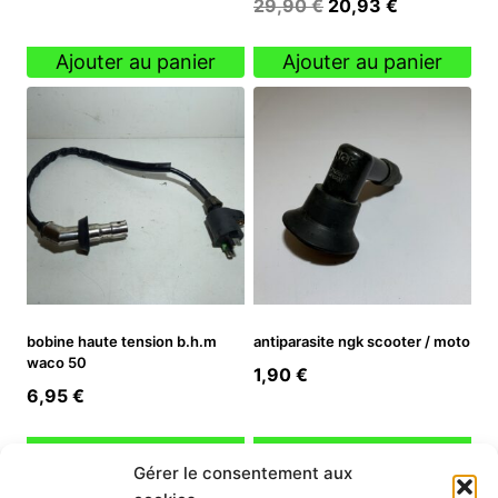
Le
Le
29,90
€
20,93
€
prix
prix
initial
actuel
Ajouter au panier
Ajouter au panier
était :
est :
29,90 €.
20,93 €.
bobine haute tension b.h.m
antiparasite ngk scooter / moto
waco 50
1,90
€
6,95
€
Ajouter au panier
Ajouter au panier
Gérer le consentement aux