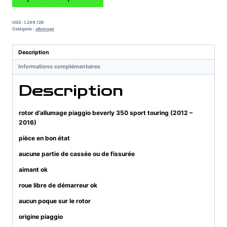
de
rotor
d'allumage
UGS :
L249.126
piaggio
Catégorie :
allumage
beverly
350
Description
sport
Informations complémentaires
touring
(2012
Description
-
2016)
rotor d’allumage piaggio beverly 350 sport touring (2012 –
2016)
pièce en bon état
aucune partie de cassée ou de fissurée
aimant ok
roue libre de démarreur ok
aucun poque sur le rotor
origine piaggio