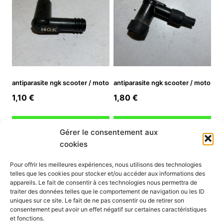
antiparasite ngk scooter / moto
antiparasite ngk scooter / moto
1,10
€
1,80
€
Ajouter au panier
Ajouter au panier
Gérer le consentement aux
cookies
INFORMATION
Pour offrir les meilleures expériences, nous utilisons des technologies
telles que les cookies pour stocker et/ou accéder aux informations des
Mon compte
appareils. Le fait de consentir à ces technologies nous permettra de
traiter des données telles que le comportement de navigation ou les ID
Nous contacter
uniques sur ce site. Le fait de ne pas consentir ou de retirer son
Mode paiement
consentement peut avoir un effet négatif sur certaines caractéristiques
Nos services
et fonctions.