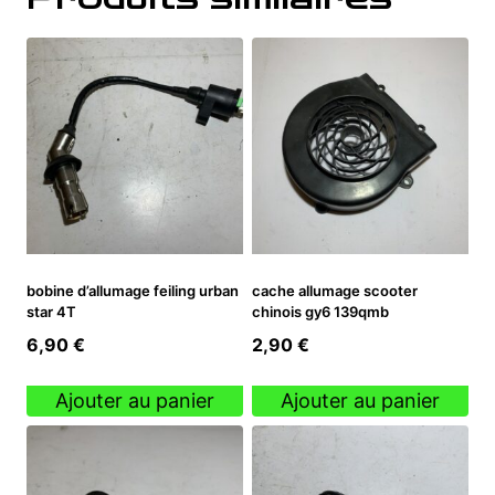
bobine d’allumage feiling urban
cache allumage scooter
star 4T
chinois gy6 139qmb
6,90
€
2,90
€
Ajouter au panier
Ajouter au panier