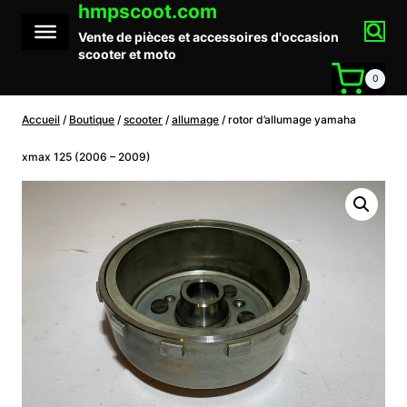
hmpscoot.com
Aller
au
Vente de pièces et accessoires d'occasion
contenu
scooter et moto
0
Accueil
/
Boutique
/
scooter
/
allumage
/
rotor d’allumage yamaha
xmax 125 (2006 – 2009)