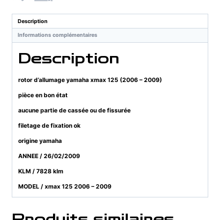
xmax
125
Description
(2006
Informations complémentaires
-
2009)
Description
rotor d’allumage yamaha xmax 125 (2006 – 2009)
pièce en bon état
aucune partie de cassée ou de fissurée
filetage de fixation ok
origine yamaha
ANNEE / 26/02/2009
KLM / 7828 klm
MODEL / xmax 125 2006 – 2009
Produits similaires