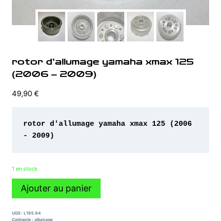
rotor d’allumage yamaha xmax 125
(2006 – 2009)
49,90
€
rotor d'allumage yamaha xmax 125 (2006 
- 2009)
1 en stock
quantité
Ajouter au panier
de
rotor
d'allumage
UGS :
L195.94
yamaha
Catégorie :
allumage