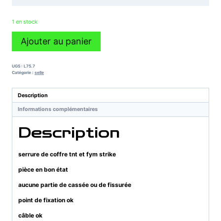
1 en stock
quantité
Ajouter au panier
de
serrure
de
UGS :
L75.7
coffre
Catégorie :
selle
tnt
et
Description
fym
Informations complémentaires
strike
Description
serrure de coffre tnt et fym strike
pièce en bon état
aucune partie de cassée ou de fissurée
point de fixation ok
câble ok