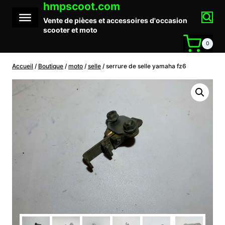
hmpscoot.com
Aller
au
Vente de pièces et accessoires d'occasion
contenu
scooter et moto
0
Accueil
/
Boutique
/
moto
/
selle
/
serrure de selle yamaha fz6