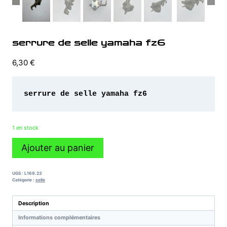
serrure de selle yamaha fz6
6,30
€
serrure de selle yamaha fz6 
1 en stock
quantité
Ajouter au panier
de
serrure
de
UGS :
L169.23
selle
Catégorie :
selle
yamaha
fz6
Description
Informations complémentaires