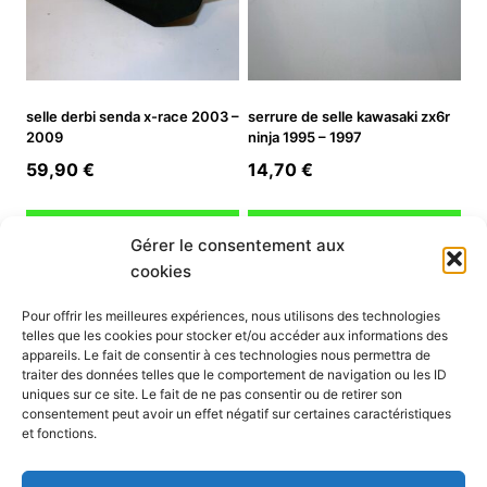
selle derbi senda x-race 2003 –
serrure de selle kawasaki zx6r
2009
ninja 1995 – 1997
59,90
€
14,70
€
Ajouter au panier
Ajouter au panier
Gérer le consentement aux
cookies
INFORMATION
Pour offrir les meilleures expériences, nous utilisons des technologies
telles que les cookies pour stocker et/ou accéder aux informations des
Mon compte
appareils. Le fait de consentir à ces technologies nous permettra de
traiter des données telles que le comportement de navigation ou les ID
Nous contacter
uniques sur ce site. Le fait de ne pas consentir ou de retirer son
Mode paiement
consentement peut avoir un effet négatif sur certaines caractéristiques
Nos services
et fonctions.
Conditions générales de vente
Politique de confidentialité