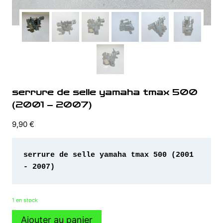
serrure de selle yamaha tmax 500
(2001 – 2007)
9,90
€
serrure de selle yamaha tmax 500 (2001 
- 2007)
1 en stock
quantité
Ajouter au panier