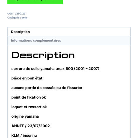
de
serrure
de
UGS :
L250.29
selle
Catégorie :
selle
yamaha
tmax
Description
500
Informations complémentaires
(2001
-
Description
2007)
serrure de selle yamaha tmax 500 (2001 – 2007)
pièce en bon état
aucune partie de cassée ou de fissurée
point de fixation ok
loquet et ressort ok
origine yamaha
ANNEE / 23/07/2002
KLM / inconnu