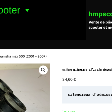
ooter
hmpsc
Vente de piè
scooter et m
 yamaha max 500 (2001 – 2007)
silencieux d’admi
34,60
€
silencieux d'admiss
1 en stock