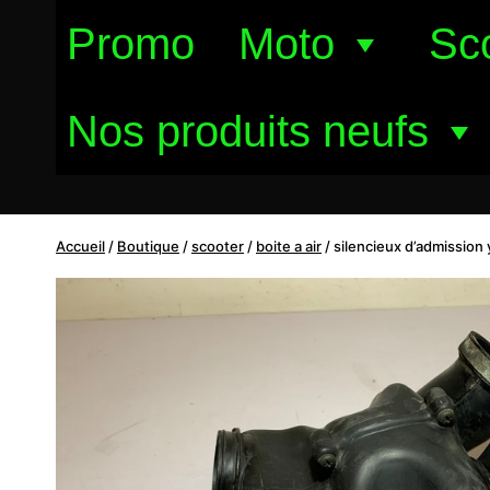
Aller
Promo
Moto
Sc
au
contenu
Nos produits neufs
Accueil
/
Boutique
/
scooter
/
boite a air
/
silencieux d’admission