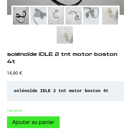
solénoïde IDLE 2 tnt motor boston
4t
14,90
€
solénoïde IDLE 2 tnt motor boston 4t
1 en stock
quantité
Ajouter au panier
de
solénoïde