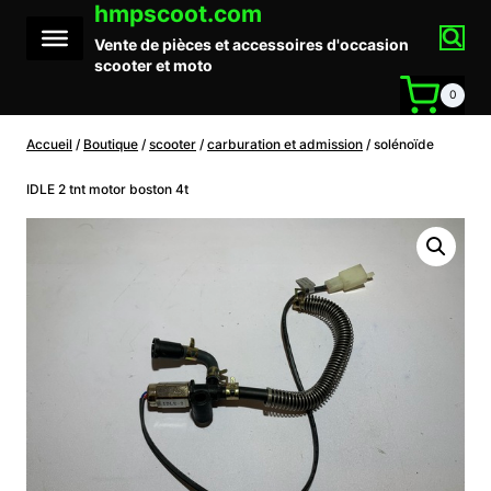
hmpscoot.com
Aller
au
Vente de pièces et accessoires d'occasion
contenu
scooter et moto
0
Accueil
/
Boutique
/
scooter
/
carburation et admission
/
solénoïde
IDLE 2 tnt motor boston 4t