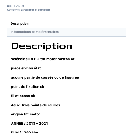
IDLE
UGS :
L215.59
2
Catégorie :
carburation et admission
tnt
motor
Description
boston
Informations complémentaires
4t
Description
solénoïde IDLE 2 tnt motor boston 4t
pièce en bon état
aucune partie de cassée ou de fissurée
point de fixation ok
fil et cosse ok
deux, trois points de rouilles
origine tnt motor
ANNEE / 2018 – 2021
KLM / 1240 klm