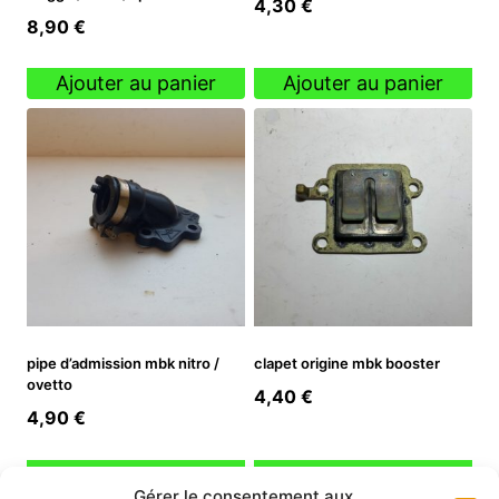
4,30
€
8,90
€
Ajouter au panier
Ajouter au panier
pipe d’admission mbk nitro /
clapet origine mbk booster
ovetto
4,40
€
4,90
€
Ajouter au panier
Ajouter au panier
Gérer le consentement aux