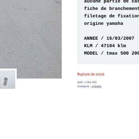
origine yamaha 

MODEL / tmax 500 20
Rupture de stock
UGS :
L194.165
Catégorie :
cylindre