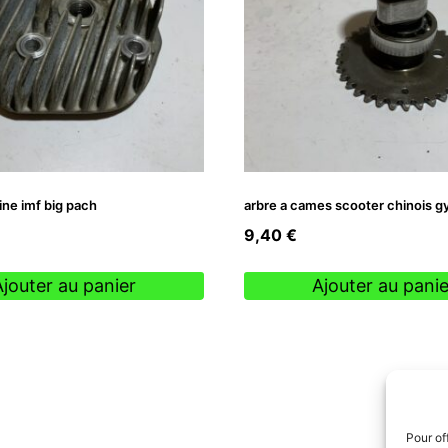
ine imf big pach
arbre a cames scooter chinois 
9,40
€
Ajouter au panier
Ajouter au panie
Pour of