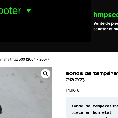
ooter
hmpsc
Vente de piè
scooter et m
amaha tmax 500 (2004 – 2007)
sonde de tempéra
2007)
14,90
€