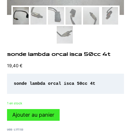
sonde lambda orcal isca 50cc 4t
19,40
€
sonde lambda orcal isca 50cc 4t
1 en stock
quantité
Ajouter au panier
de
sonde
lambda
UGS :
L177.53