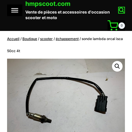
hmpscoot.com
Aller
au
Vente de pièces et accessoires d'occasion
contenu
scooter et moto
0
Accueil
/
Boutique
/
scooter
/
échappement
/
sonde lambda orcal isca
50cc 4t