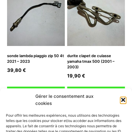
sonde lambda piaggio zip 50 4t
durite clapet de culasse
2021 – 2023
yamaha tmax 500 (2001 –
2003)
39,80
€
19,90
€
Ajouter au panier
Ajouter au panier
Gérer le consentement aux
cookies
INFORMATION
Pour offrir les meilleures expériences, nous utilisons des technologies
telles que les cookies pour stocker et/ou accéder aux informations des
Mon compte
appareils. Le fait de consentir à ces technologies nous permettra de
traiter des données telles que le comportement de navigation ou les ID