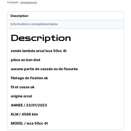
orcal
Catégorie :
échappement
isca
50cc
Description
4t
Informations complémentaires
Description
sonde lambda orcal isca 50cc 4t
pièce en bon état
aucune partie de cassée ou de fissurée
filetage de fixation ok
fil et cosse ok
origine orcal
ANNEE / 23/01/2023
KLM / 4566 klm
MODEL / isca 50cc 4t