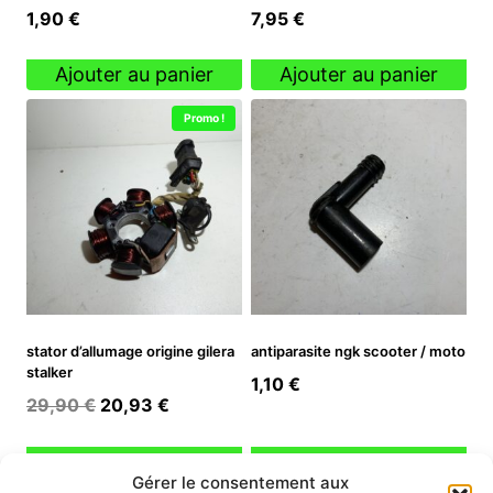
1,90
€
7,95
€
Ajouter au panier
Ajouter au panier
Promo !
stator d’allumage origine gilera
antiparasite ngk scooter / moto
stalker
1,10
€
Le
Le
29,90
€
20,93
€
prix
prix
initial
actuel
Ajouter au panier
Ajouter au panier
Gérer le consentement aux
était :
est :