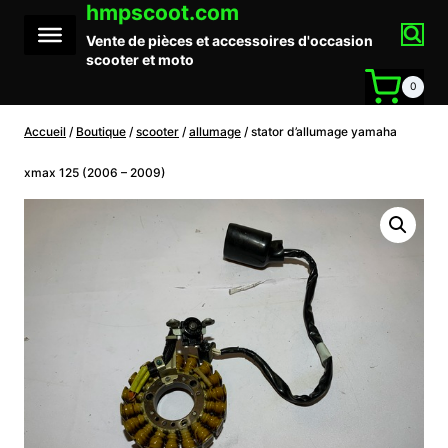
hmpscoot.com
Aller
au
Vente de pièces et accessoires d'occasion
contenu
scooter et moto
0
Accueil
/
Boutique
/
scooter
/
allumage
/
stator d’allumage yamaha
xmax 125 (2006 – 2009)