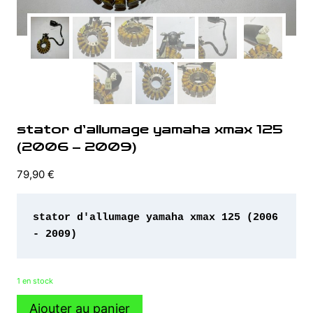
stator d’allumage yamaha xmax 125
(2006 – 2009)
79,90
€
stator d'allumage yamaha xmax 125 (2006 
- 2009)
1 en stock
quantité
Ajouter au panier