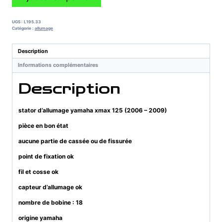
de
stator
d'allumage
UGS :
L195.33
yamaha
Catégorie :
allumage
xmax
125
Description
(2006
Informations complémentaires
-
2009)
Description
stator d’allumage yamaha xmax 125 (2006 – 2009)
pièce en bon état
aucune partie de cassée ou de fissurée
point de fixation ok
fil et cosse ok
capteur d’allumage ok
nombre de bobine : 18
origine yamaha