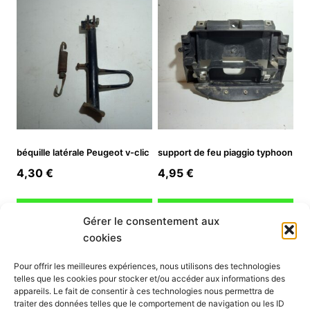
béquille latérale Peugeot v-clic
support de feu piaggio typhoon
4,30
€
4,95
€
Ajouter au panier
Ajouter au panier
Gérer le consentement aux
cookies
INFORMATION
Pour offrir les meilleures expériences, nous utilisons des technologies
telles que les cookies pour stocker et/ou accéder aux informations des
Mon compte
appareils. Le fait de consentir à ces technologies nous permettra de
traiter des données telles que le comportement de navigation ou les ID
Nous contacter